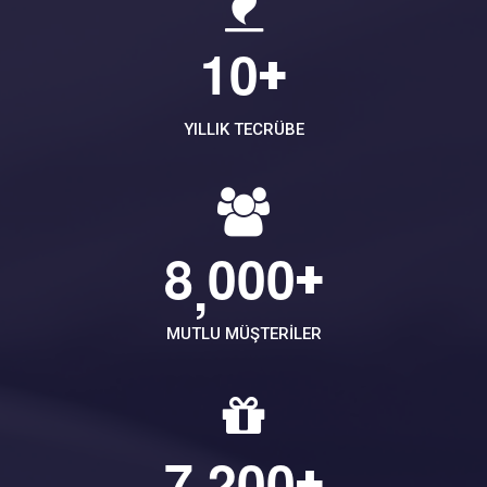
1
0
+
YILLIK TECRÜBE
8
0
0
0
+
,
MUTLU MÜŞTERILER
7
2
0
0
+