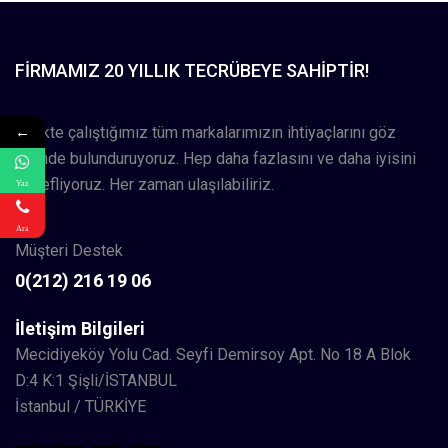
FIRMAMIZ 20 YILLIK TECRÜBEYE SAHIPTIR!
Birlikte çalıştığımız tüm markalarımızın ihtiyaçlarını göz
←
önünde bulunduruyoruz. Hep daha fazlasını ve daha iyisini
hedefliyoruz. Her zaman ulaşılabiliriz.
Yaz
Ara
Müşteri Destek
0(212) 216 19 06
İletişim Bilgileri
Mecidiyeköy Yolu Cad. Seyfi Demirsoy Apt. No 18 A Blok
D:4 K:1 Şişli/İSTANBUL
İstanbul / TÜRKİYE