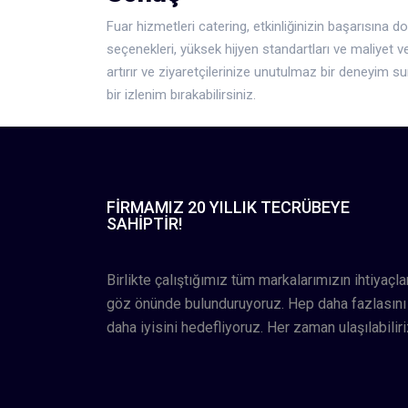
Fuar hizmetleri catering, etkinliğinizin başarısın
seçenekleri, yüksek hijyen standartları ve maliyet veri
artırır ve ziyaretçilerinize unutulmaz bir deneyim sun
bir izlenim bırakabilirsiniz.
FIRMAMIZ 20 YILLIK TECRÜBEYE
SAHIPTIR!
Birlikte çalıştığımız tüm markalarımızın ihtiyaçlar
göz önünde bulunduruyoruz. Hep daha fazlasını
daha iyisini hedefliyoruz. Her zaman ulaşılabiliri