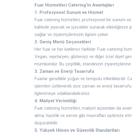
Fuar Hizmetleri Catering'in Avantajları
1. Profesyonel Sunum ve Hizmet
Fuar catering hizmetleri, profesyonel bir sunum ve h
kalitede yiyecek ve içecekler sunarak etkinliğinize 
sağlar ve ziyaretçilerinizin ilgisini çeker.
2. Geniş Menü Seçenekleri
Her fuar ve her katılımcı farklıdır. Fuar catering hi
Vegan, vejetaryen, glütensiz ve diğer özel diyet g
mümkündür. Bu çeşitlilik, standınızın ziyaretçileri
3. Zaman ve Enerji Tasarrufu
Fuarlar genellikle yoğun ve tempolu etkinliklerdir.
işlemleri üstlenerek size zaman ve enerji tasarrufu
ilgilenmeye odaklanabilirsiniz.
4. Maliyet Verimliliği
Fuar catering hizmetleri, maliyet açısından da avan
alma, hazırlık ve servis gibi masrafları optimize etm
düşürülebilir.
5. Yüksek Hijyen ve Güvenlik Standartları