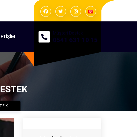
Müşteri Destek
LETIŞIM
0541 631 10 15
DESTEK
STEK