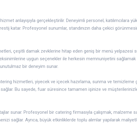
izmet anlayışıyla gerçekleştirilir. Deneyimli personel, katılımcılara yü
prestij katar. Profesyonel sunumlar, standınızın daha çekici görünmesi
zmetleri, çeşitli damak zevklerine hitap eden geniş bir menü yelpazesi s
ereksinimlerine uygun seçenekler ile herkesin memnuniyetini sağlamak
ne unutulmaz bir deneyim sunar.
 Catering hizmetleri, yiyecek ve içecek hazırlama, sunma ve temizleme g
 sağlar. Bu sayede, fuar süresince tamamen işinize ve müşterilerinizl
tajlar sunar. Profesyonel bir catering firmasıyla çalışmak, malzeme s
enizi sağlar. Ayrıca, büyük etkinliklerde toplu alımlar yapılarak maliyetl