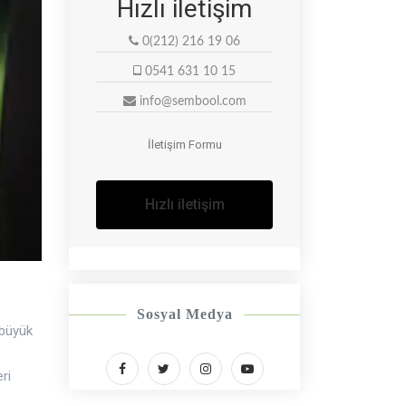
Hızlı iletişim
0(212) 216 19 06
0541 631 10 15
info@sembool.com
xt
İletişim Formu
Hızlı iletişim
Sosyal Medya
r büyük
ri