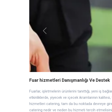
Previous
Fuar hizmetleri Danışmanlığı Ve Destek
Fuarlar, işletmelerin ürünlerini tanıttığı, yeni iş bağla
etkinliklerde, yiyecek ve içecek ikramlarının kalitesi,
hizmetleri catering, tam da bu noktada devreye girer 
catering nedir ve neden bu hizmeti tercih etmelisin