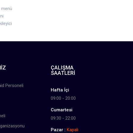
iş menü
ini
ileyici
IZ
ÇALIŞMA
SAATLERI
id Personeli
Hafta İçi
09:00 - 20:00
Cumartesi
eli
09:30 - 22:00
Organizasyonu
Pazar :
Kapalı