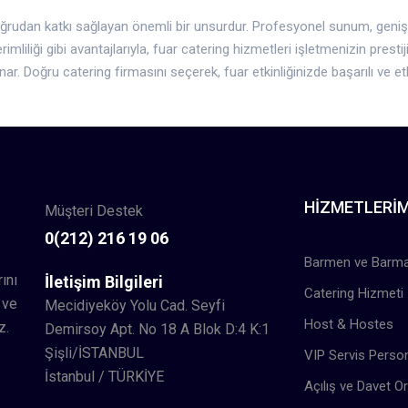
a doğrudan katkı sağlayan önemli bir unsurdur. Profesyonel sunum, gen
mliliği gibi avantajlarıyla, fuar catering hizmetleri işletmenizin prestij
ar. Doğru catering firmasını seçerek, fuar etkinliğinizde başarılı ve etk
HIZMETLERIM
Müşteri Destek
0(212) 216 19 06
Barmen ve Barma
ını
İletişim Bilgileri
Catering Hizmeti
 ve
Mecidiyeköy Yolu Cad. Seyfi
Host & Hostes
z.
Demirsoy Apt. No 18 A Blok D:4 K:1
Şişli/İSTANBUL
VIP Servis Person
İstanbul / TÜRKİYE
Açılış ve Davet 