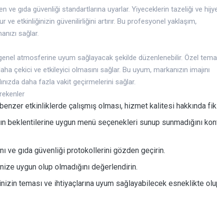
n ve gıda güvenliği standartlarına uyarlar. Yiyeceklerin tazeliği ve hijy
 ve etkinliğinizin güvenilirliğini artırır. Bu profesyonel yaklaşım,
anızı sağlar.
e genel atmosferine uyum sağlayacak şekilde düzenlenebilir. Özel temal
daha çekici ve etkileyici olmasını sağlar. Bu uyum, markanızın imajını
ndınızda daha fazla vakit geçirmelerini sağlar.
rekenler
nzer etkinliklerde çalışmış olması, hizmet kalitesi hakkında fikir
ların beklentilerine uygun menü seçenekleri sunup sunmadığını kon
nı ve gıda güvenliği protokollerini gözden geçirin.
nize uygun olup olmadığını değerlendirin.
ğinizin teması ve ihtiyaçlarına uyum sağlayabilecek esneklikte ol