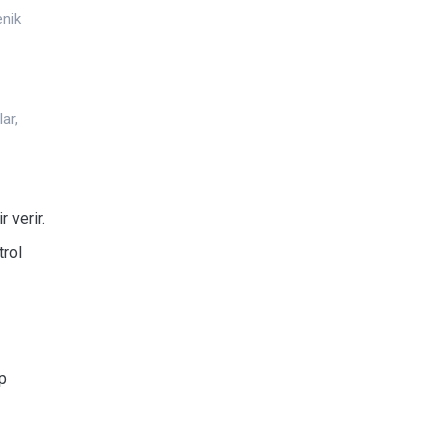
enik
ar,
 verir.
trol
up