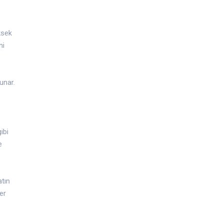
ksek
ni
unar.
ibi
e
atın
er