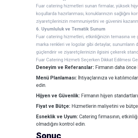
Fuar catering hizmetleri sunan firmalar, yüksek hijye
koşullarda hazırlanması, konuklarınızın sağlığını korur
ziyaretçilerinizin memnuniyetini ve güvenini kazanm
6. Uyumluluk ve Tematik Sunum
Fuar catering hizmetleri, etkinliğinizin temasına v
marka renkleri ve logolar gibi detaylar, sunumların 
güçlendirir ve ziyaretçilerinizin ilgisini çekerek sta
Fuar Catering Hizmeti Seçerken Dikkat Edilmesi Ge
Deneyim ve Referanslar:
Firmanın daha önce be
Menü Planlaması:
İhtiyaçlarınıza ve katılımcı
edin.
Hijyen ve Güvenlik:
Firmanın hijyen standartları
Fiyat ve Bütçe:
Hizmetlerin maliyetini ve bütçe
Esneklik ve Uyum:
Catering firmasının, etkinli
olmadığını kontrol edin.
Sonuç