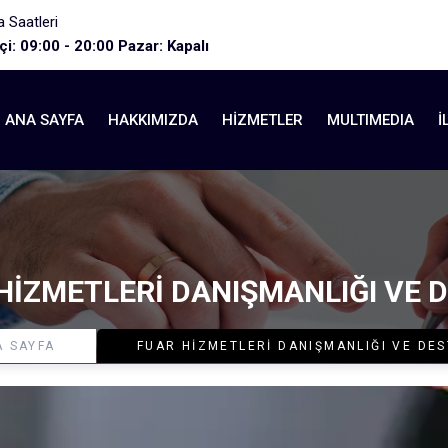
 Saatleri
İçi: 09:00 - 20:00 Pazar: Kapalı
ANA SAYFA
HAKKIMIZDA
HIZMETLER
MULTIMEDIA
İ
HIZMETLERI DANIŞMANLIĞI VE 
A SAYFA
FUAR HIZMETLERI DANIŞMANLIĞI VE DE