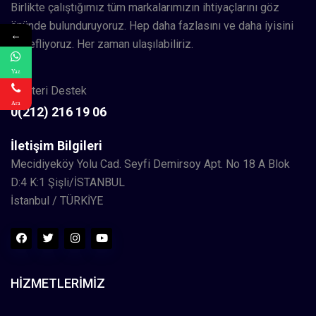
Birlikte çalıştığımız tüm markalarımızın ihtiyaçlarını göz
önünde bulunduruyoruz. Hep daha fazlasını ve daha iyisini
←
hedefliyoruz. Her zaman ulaşılabiliriz.
Yaz
Müşteri Destek
Ara
0(212) 216 19 06
İletişim Bilgileri
Mecidiyeköy Yolu Cad. Seyfi Demirsoy Apt. No 18 A Blok
D:4 K:1 Şişli/İSTANBUL
İstanbul / TÜRKİYE
HIZMETLERIMIZ