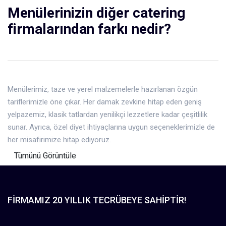
Menülerinizin diğer catering
firmalarından farkı nedir?
Menülerimiz, taze ve yerel malzemelerle hazırlanan özgün
tariflerimizle öne çıkar. Her damak zevkine hitap eden geniş
yelpazemiz, klasik tatlardan yenilikçi lezzetlere kadar çeşitlilik
sunar. Ayrıca, özel diyet ihtiyaçlarına uygun seçeneklerimizle de
her misafirimize hitap ediyoruz.
Tümünü Görüntüle
FIRMAMIZ 20 YILLIK TECRÜBEYE SAHIPTIR!