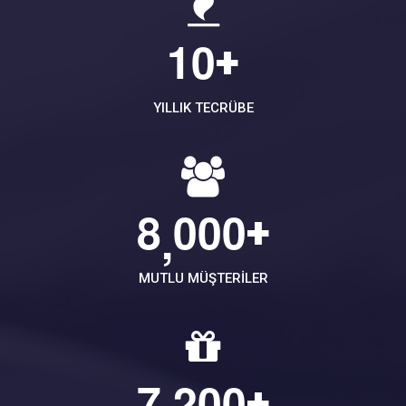
1
0
+
YILLIK TECRÜBE
8
0
0
0
+
,
MUTLU MÜŞTERILER
7
2
0
0
+