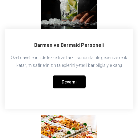
Barmen ve Barmaid Personeli
Özel davetlerinizde lezzetli ve farklı sunumlar ile gecenize renk
katar, misafirlerinizin taleplerini yeterli bar bilgisiyle karşı
Devamı